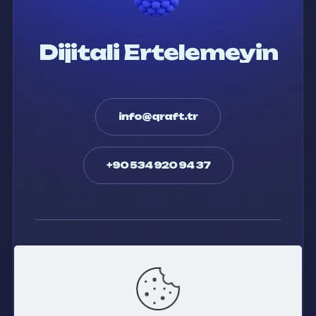
Dijitali Ertelemeyin
info@qraft.tr
+90 534 920 94 37
Twitter
Facebook
Whatsapp
Instagram