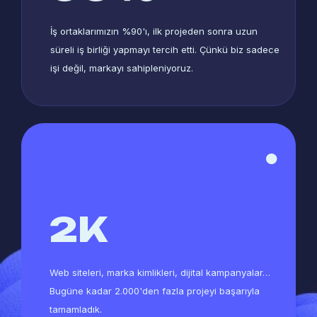
İş ortaklarımızın %90'ı, ilk projeden sonra uzun
süreli iş birliği yapmayı tercih etti. Çünkü biz sadece
işi değil, markayı sahipleniyoruz.
2
K
Web siteleri, marka kimlikleri, dijital kampanyalar…
Bugüne kadar 2.000'den fazla projeyi başarıyla
tamamladık.